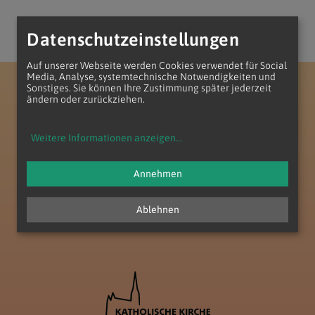
Datenschutzeinstellungen
Auf unserer Webseite werden Cookies verwendet für Social
Media, Analyse, systemtechnische Notwendigkeiten und
Sonstiges. Sie können Ihre Zustimmung später jederzeit
Erzdiözese Wien
Vikariat Süd - Unter dem Wienerwald
Dekanat Perchtoldsdorf
Seelsorgeraum Föhrenberge
ändern oder zurückziehen.
Weitere Informationen anzeigen
...
Annehmen
zum Anfang der Seite
Ablehnen