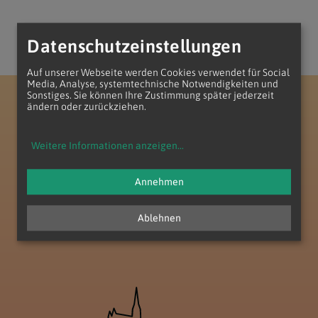
Datenschutzeinstellungen
Auf unserer Webseite werden Cookies verwendet für Social
Media, Analyse, systemtechnische Notwendigkeiten und
Sonstiges. Sie können Ihre Zustimmung später jederzeit
Erzdiözese Wien
Vikariat Süd - Unter dem Wienerwald
ändern oder zurückziehen.
Dekanat Perchtoldsdorf
Seelsorgeraum Föhrenberge
Weitere Informationen anzeigen
...
Annehmen
Ablehnen
zum Anfang der Seite