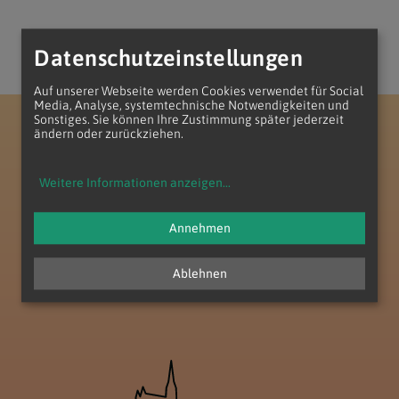
Datenschutzeinstellungen
Auf unserer Webseite werden Cookies verwendet für Social
Media, Analyse, systemtechnische Notwendigkeiten und
Sonstiges. Sie können Ihre Zustimmung später jederzeit
Erzdiözese Wien
Vikariat Süd - Unter dem Wienerwald
ändern oder zurückziehen.
Dekanat Perchtoldsdorf
Seelsorgeraum Föhrenberge
Weitere Informationen anzeigen
...
Annehmen
Ablehnen
zum Anfang der Seite