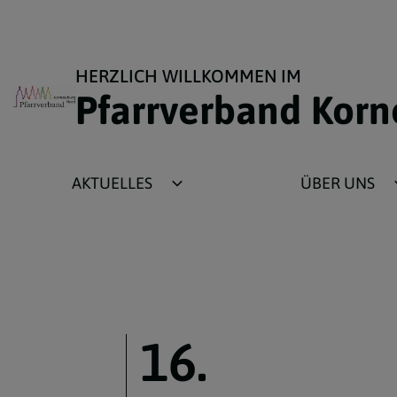
HERZLICH WILLKOMMEN IM
Pfarrverband Kor
AKTUELLES
ÜBER UNS
Berichte
Infos über den Pfar
Bildergalerie
Priester
Gottesdienste
Pfarrverbandsrat
Veranstaltungen
Unser Logo
16.