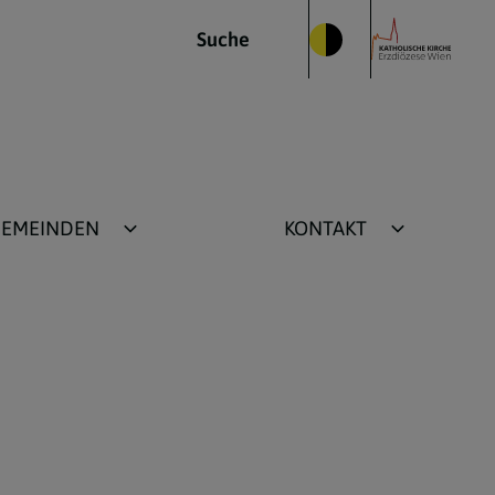
Suche
GEMEINDEN
KONTAKT
Pfarrzentrum
Harmannsdorf
Pfarrzentrum Großrußbach
orf