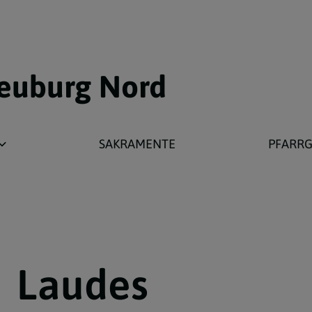
neuburg Nord
SAKRAMENTE
PFARR
rverband
Großrußbach
Harmannsdorf
Karnabrunn
Obergänsernd
Laudes
Stetten
Würnitz