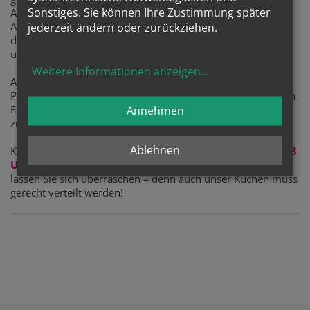
Sonstiges. Sie können Ihre Zustimmung später
Altersarmut betrifft jede 10. Person. Frauen sind von
Altersarmut dreimal häufiger betroffen als Männer, die
jederzeit ändern oder zurückziehen.
durchschnittliche Alterspension in Österreich ist bei Frauen
um 40% niedriger als bei Männern.
Weitere Informationen anzeigen
...
Anlässlich des Welttags der Armen will die Ökumenische
Plattform alt.arm.weiblich in einer Aktion mit einprägsamen
Elementen auf die Altersarmut bei Frauen hinweisen und
Annehmen
zum Nachdenken anregen.
Ablehnen
Kommen Sie am
18. November 2019 zwischen 11 und 13
Uhr in The Mall
, holen Sie sich ein Stück vom Kuchen und
lassen Sie sich überraschen – denn auch unser Kuchen muss
gerecht verteilt werden!