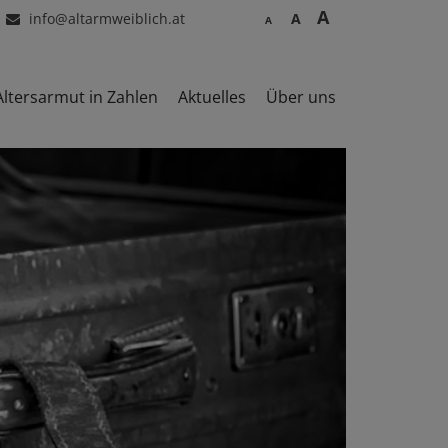
A
info@altarmweiblich.at
A
A
Altersarmut in Zahlen
Aktuelles
Über uns