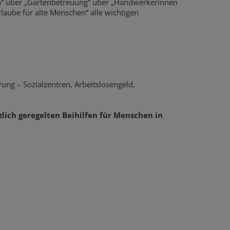
en“ über „Gartenbetreuung“ über „Handwerkerinnen
laube für alte Menschen“ alle wichtigen
ung – Sozialzentren, Arbeitslosengeld,
zlich geregelten Beihilfen für Menschen in