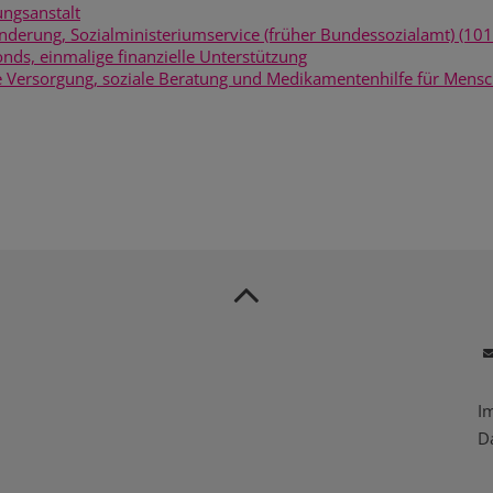
ungsanstalt
derung, Sozialministeriumservice (früher Bundessozialamt) (10
onds, einmalige finanzielle Unterstützung
Versorgung, soziale Beratung und Medikamentenhilfe für Mensc
I
D