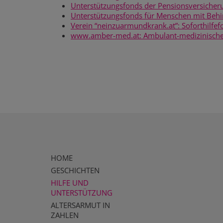
Unterstützungsfonds der Pensionsversicher
Unterstützungsfonds für Menschen mit Behin
Verein “neinzuarmundkrank.at”: Soforthilfef
www.amber-med.at: Ambulant-medizinische 
HOME
GESCHICHTEN
HILFE UND
UNTERSTÜTZUNG
ALTERSARMUT IN
ZAHLEN