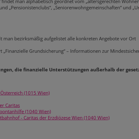
r“ findet man alphabetisch geordnet vom „altersgerechten Wohn
“ und „Pensionistenclubs“, „Seniorenwohngemeinschaften“ und „Ur
lt man bezirksmäßig aufgelistet alle konkreten Angebote vor Ort
t „Finanzielle Grundsicherung“ – Informationen zur Mindestsicher
ungen, die finanzielle Unterstützungen außerhalb der geset
Österreich (1015 Wien)
r Caritas
Spontanhilfe (1040 Wien)
bahnhof - Caritas der Erzdiözese Wien (1040 Wien)