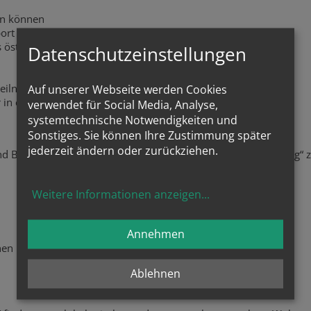
en können
ort und Kultur teilhaben
s österreichischen Rundfunks hören bzw. sehen können
Datenschutzeinstellungen
 teilnehmen
Auf unserer Webseite werden Cookies
 in einer akuten Notlage hilft und Unterstützung bietet.
verwendet für Social Media, Analyse,
systemtechnische Notwendigkeiten und
Sonstiges. Sie können Ihre Zustimmung später
jederzeit ändern oder zurückziehen.
und Betreuung“ beim Thema „Hilfe und finanzielle Unterstützung“
Weitere Informationen anzeigen
...
Annehmen
nen
Ablehnen