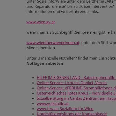
unter Sozialinfo/Wien/unter dem Leitthema „Alte
und Reparaturdienste“ bis zu „Krisenintervention
Informationen und weiterführende links.
www.wien.gv.at
wenn man als Suchbegriff „Senioren“ eingibt, erhä
www.wienfuerwienerinnen.at
: unter dem Stichwor
Mindestpension.
Unter „Finanzielle Nothilfen“ findet man
Einricht
Notlagen anbieten
HILFE IM EIGENEN LAND - Katastrophenhilfe 
Online-Service: Licht ins Dunkel, Verein
Online-Service: VERBUND Stromhilfefonds de
Österreichisches Rotes Kreuz - Individuelle 
Sozialberatung im Caritas Zentrum am Haupt
www.volkshilfe.at
www.fsw.at: Sozialinfo für Wien
Unterstützungsfonds der Krankenkasse