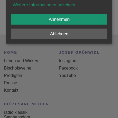
Weitere Informationen zur Feier erfahren Sie hier in Kürze.
Weitere Informationen anzeigen
...
Erzdiözese Wien |
+43 (1) 51552-3800
|
feier.erzbischof@edw.or.at
Annehmen
Ablehnen
HOME
JOSEF GRÜNWIDL
Leben und Wirken
Instagram
Bischofsweihe
Facebook
Predigten
YouTube
Presse
Kontakt
DIÖZESANE MEDIEN
radio klassik
Stephansdom