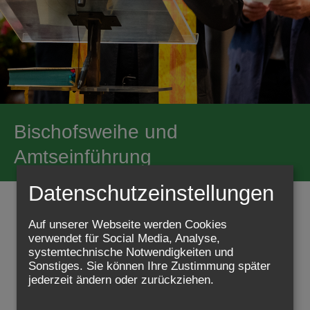
Bischofsweihe und
Amtseinführung
Datenschutzeinstellungen
Die Erzdiözese Wien
Auf unserer Webseite werden Cookies
freut sich auf die
Feier der Bischofsweihe und
verwendet für Social Media, Analyse,
Amtseinführung
systemtechnische Notwendigkeiten und
unseres neuen Erzbischofs
Josef Grünwidl
Sonstiges. Sie können Ihre Zustimmung später
am
Samstag, 24. Jänner 2026, um 14.00 Uhr
jederzeit ändern oder zurückziehen.
im Dom zu St. Stephan in Wien.