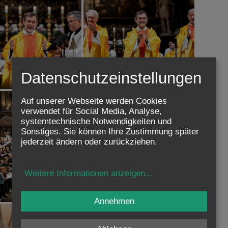
Datenschutzeinstellungen
eier ReligionslehrerInnen
Sendungsfeier ReligionslehrerInnen
Auf unserer Webseite werden Cookies
verwendet für Social Media, Analyse,
systemtechnische Notwendigkeiten und
Sonstiges. Sie können Ihre Zustimmung später
jederzeit ändern oder zurückziehen.
Weitere Informationen anzeigen
...
eier ReligionslehrerInnen
Sendungsfeier ReligionslehrerInnen
Annehmen