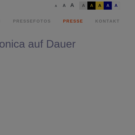
A
A
A
A
A
A
A
A
N
PRESSEFOTOS
PRESSE
KONTAKT
nonica auf Dauer