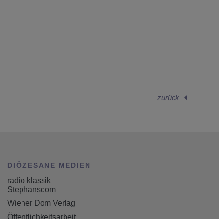
eier ReligionslehrerInnen
Sendungsfeier ReligionslehrerInnen
zurück
DIÖZESANE MEDIEN
radio klassik
Stephansdom
Wiener Dom Verlag
Öffentlichkeitsarbeit