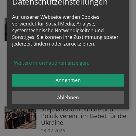
Datenschutzeinstellungen
St. Pölten und Eisenstadt
Auf unserer Webseite werden Cookies
Lackner: Hilfe für Menschen in
verwendet für Social Media, Analyse,
Ukraine ist "direktes Gebot
systemtechnische Notwendigkeiten und
Jesu"
Sonstiges. Sie können Ihre Zustimmung später
24.02.2026
jederzeit ändern oder zurückziehen.
Salzburger Erzbischof appellierte bei
Ökumenischem Friedensgebet u.a. mit
Weitere Informationen anzeigen
...
griechisch-katholischem Pfarrer
Mykytyn dazu, bei aller "Zermürbung
und Resignation" angesichts des
Annehmen
"diabolischen Krieges" nicht in der
Hilfe nachzulassen
Ablehnen
Stephansdom: Kirche und
Politik vereint im Gebet für die
Ukraine
24.02.2026