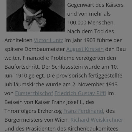
Gegenwart des Kaisers
und von mehr als
100.000 Menschen.
Nach dem Tod des
Architekten
Victor Luntz
im Jahr 1903 führte der
spätere Dombaumeister
August Kirstein
den Bau
weiter. Finanzielle Probleme verzögerten den
Baufortschritt. Der Schlussstein wurde am 10.
Juni 1910 gelegt. Die provisorisch fertiggestellte
Jubiläumskirche wurde am 2. November 1913
von
Fürsterzbischof
Friedrich Gustav Piffl
im
Beisein von Kaiser Franz Josef I., des
Thronfolgers Erzherzog
Franz Ferdinand
, des
Bürgermeisters von Wien,
Richard Weiskirchner
und des Präsidenten des Kirchenbaukomitees,