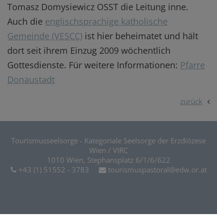
Tomasz Domysiewicz OSST die Leitung inne.
Auch die
englischsprachige katholische
Gemeinde (VESCC)
ist hier beheimatet und hält
dort seit ihrem Einzug 2009 wöchentlich
Gottesdienste. Für weitere Informationen:
Pfarre
Donaustadt
zurück
Tourismusseelsorge - Kategoriale Seelsorge der Erzdiözese
Wien / VIRC
1010 Wien, Stephansplatz 6/1/6/622
+43 (1) 51552 - 3783
tourismuspastoral@edw.or.at