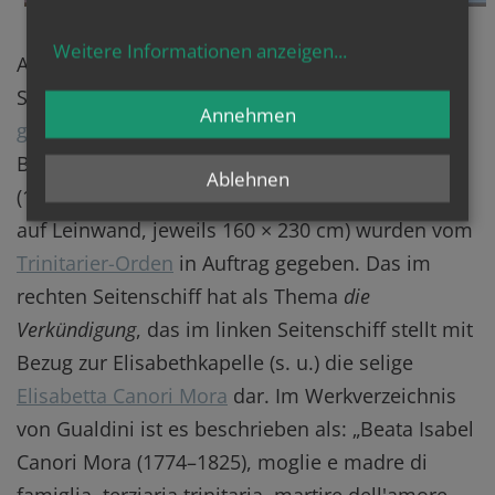
Weitere Informationen anzeigen
...
An der Innenseite der Westwand (genauer
Südwestwand, weil die Kirche nicht genau
Annehmen
geostet
ist) der Seitenschiffe befinden sich zwei
Bilder des italienischen Malers
Ettore Gualdini
Ablehnen
(1931–2010) aus
Frosinone
. Die beiden Werke (Öl
auf Leinwand, jeweils 160 × 230 cm) wurden vom
Trinitarier-Orden
in Auftrag gegeben. Das im
rechten Seitenschiff hat als Thema
die
Verkündigung
, das im linken Seitenschiff stellt mit
Bezug zur Elisabethkapelle (s. u.) die selige
Elisabetta Canori Mora
dar. Im Werkverzeichnis
von Gualdini ist es beschrieben als: „Beata Isabel
Canori Mora (1774–1825), moglie e madre di