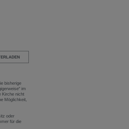
TERLADEN
ie bisherige
gigerweise“ im
 Kirche nicht
ne Möglichkeit,
itz oder
mmer für die