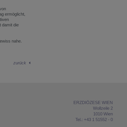
 von
ag ermöglicht,
tiven
t damit die
gewiss nahe.
zurück
ERZDIÖZESE WIEN
Wollzeile 2
1010 Wien
Tel.: +43 1 51552 - 0