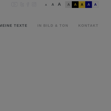
A
A
A
A
A
A
A
A
MEINE TEXTE
IN BILD & TON
KONTAKT