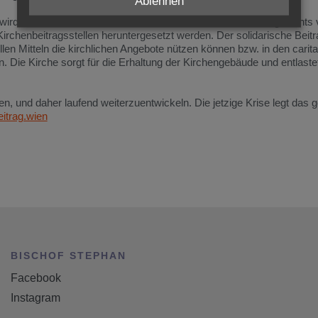
Ablehnen
. Er wird an der Höhe des Einkommens bemessen und kann angesichts
rchenbeitragsstellen heruntergesetzt werden. Der solidarische Beitr
en Mitteln die kirchlichen Angebote nützen können bzw. in den carita
n. Die Kirche sorgt für die Erhaltung der Kirchengebäude und entlaste
, und daher laufend weiterzuentwickeln. Die jetzige Krise legt das 
itrag.wien
BISCHOF STEPHAN
Facebook
Instagram