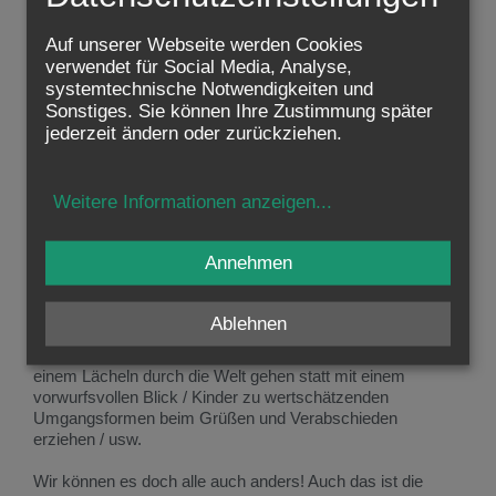
kämpferische Parole „Süßes oder Saures“ …
Auf unserer Webseite werden Cookies
Wenn die Krankheit der Respektlosigkeit so weit
verwendet für Social Media, Analyse,
fortgeschritten ist, wird es, so fürchte ich, kein einfaches
systemtechnische Notwendigkeiten und
Heilmittel geben. Was mir aber Mut gibt, ist, dass diese
Sonstiges. Sie können Ihre Zustimmung später
Ruppigkeit im Umgangston nicht nur mir negativ auffällt.
jederzeit ändern oder zurückziehen.
Die meisten Menschen, mit denen ich zu tun habe, nehmen
sie kritisch wahr. Wir sind viele!
Weitere Informationen anzeigen
...
Wenn wir vielen uns bewusst bemühen, anders zu leben,
macht das einen spürbaren Unterschied. Ein paar
Beispiele: Ein Auto vor mir, das zu langsam fährt, nicht
Annehmen
anblinken / Einem Menschen aus der (Kommunal-)Politik
Dankbarkeit für den Dienst bezeugen / Emotional verfasste
E-Mails niemals abschicken, bevor man darüber
Ablehnen
geschlafen hat / Im digitalen Raum nicht unter einem
Nickname posten, sondern nur mit vollem Namen / Mit
einem Lächeln durch die Welt gehen statt mit einem
vorwurfsvollen Blick / Kinder zu wertschätzenden
Umgangsformen beim Grüßen und Verabschieden
erziehen / usw.
Wir können es doch alle auch anders! Auch das ist die