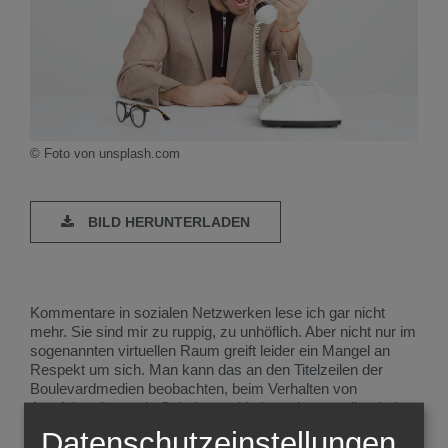
© Foto von unsplash.com
BILD HERUNTERLADEN
Kommentare in sozialen Netzwerken lese ich gar nicht
mehr. Sie sind mir zu ruppig, zu unhöflich. Aber nicht nur im
sogenannten virtuellen Raum greift leider ein Mangel an
Respekt um sich. Man kann das an den Titelzeilen der
Boulevardmedien beobachten, beim Verhalten von
Autofahrer/innen, in Schulen und in Interviews, selbst beim
ORF. Sogar beim Feiern, wenn Sie an das noch nicht lange
Datenschutzeinstellungen
bei uns bekannte Halloween denken und an seine