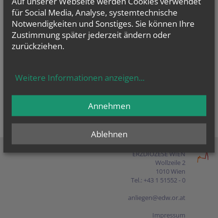
Auf unserer Webseite werden Cookies verwendet
Presse
für Social Media, Analyse, systemtechnische
Notwendigkeiten und Sonstiges. Sie können Ihre
Shop
Zustimmung später jederzeit ändern oder
zurückziehen.
EN
FR
ES
IT
PL
Weitere Informationen anzeigen
...
Annehmen
Ablehnen
ERZDIÖZESE WIEN
Wollzeile 2
1010 Wien
Tel.: +43 1 51552 - 0
anliegen@edw.or.at
Impressum