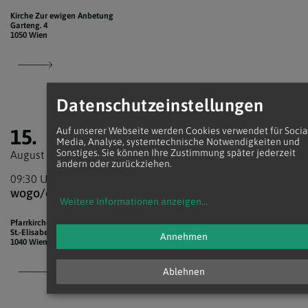
Kirche Zur ewigen Anbetung
Garteng. 4
1050 Wien
Datenschutzeinstellungen
15.
Auf unserer Webseite werden Cookies verwendet für Socia
Media, Analyse, systemtechnische Notwendigkeiten und
Sonstiges. Sie können Ihre Zustimmung später jederzeit
August 2026
ändern oder zurückziehen.
09:30 Uhr
wogo/eli
Weitere Informationen anzeigen
...
Pfarrkirche St. Elisabeth
St.-Elisabeth-Pl.
Annehmen
1040 Wien
Ablehnen