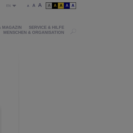
A
A
A
A
A
A
A
P
EN
A
& MAGAZIN
SERVICE & HILFE
MENSCHEN & ORGANISATION