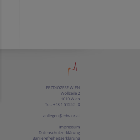
ERZDIÖZESE WIEN
Wollzeile 2
1010 Wien
Tel.: +43 1 51552 - 0
anliegen@edw.or.at
Impressum
Datenschutzerklärung
Barrierefreiheitserklärung