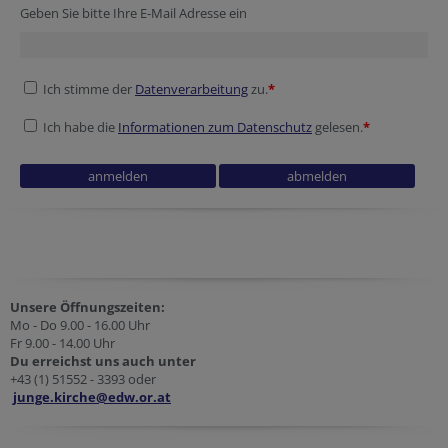
Geben Sie bitte Ihre E-Mail Adresse ein
Ich stimme der
Datenverarbeitung
zu.
*
Ich habe die
Informationen zum Datenschutz
gelesen.
*
Session ID
Security token
Session ID
Reference
Secondary phone
Unsere Öffnungszeiten:
Mo - Do 9.00 - 16.00 Uhr
Fr 9.00 - 14.00 Uhr
Du erreichst uns auch unter
+43 (1) 51552 - 3393 oder
junge.kirche@edw.or.at