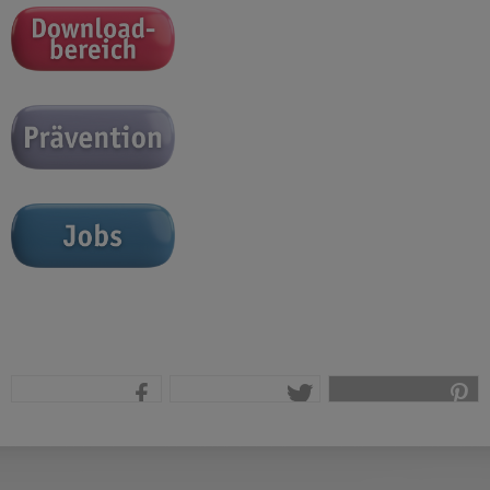
teilen
tweet
pin it