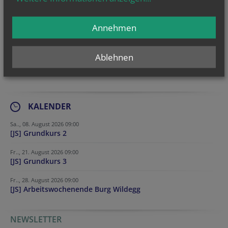
Annehmen
Ablehnen
KALENDER
Sa.., 08. August 2026 09:00
[JS] Grundkurs 2
Fr.., 21. August 2026 09:00
[JS] Grundkurs 3
Fr.., 28. August 2026 09:00
[JS] Arbeitswochenende Burg Wildegg
NEWSLETTER
URL
Verification code
Reference
Tracking ID