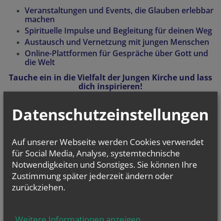
Veranstaltungen und Events, die Glauben erlebbar
machen
Spirituelle Impulse und Begleitung für deinen Weg
Austausch und Vernetzung mit jungen Menschen
Online-Plattformen für Gespräche über Gott und
die Welt
Tauche ein in die Vielfalt der Jungen Kirche und lass
dich inspirieren!
Datenschutzeinstellungen
Auf unserer Webseite werden Cookies verwendet
Unser Büro am Stephansplatz ist
für Social Media, Analyse, systemtechnische
von 19.07.2025 bis 17.08.2025
Notwendigkeiten und Sonstiges. Sie können Ihre
geschlossen.
Zustimmung später jederzeit ändern oder
zurückziehen.
Wir wünschen euch schöne
Sommerferien!
Weitere Informationen anzeigen
...