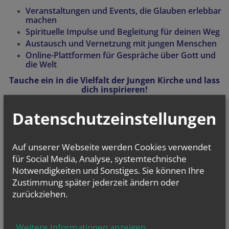
Veranstaltungen und Events, die Glauben erlebbar
machen
Spirituelle Impulse und Begleitung für deinen Weg
Austausch und Vernetzung mit jungen Menschen
Online-Plattformen für Gespräche über Gott und
die Welt
Tauche ein in die Vielfalt der Jungen Kirche und lass
dich inspirieren!
Datenschutzeinstellungen
Auf unserer Webseite werden Cookies verwendet
Unser Büro am Stephansplatz ist
für Social Media, Analyse, systemtechnische
von 19.07.2025 bis 17.08.2025
Notwendigkeiten und Sonstiges. Sie können Ihre
geschlossen.
Zustimmung später jederzeit ändern oder
zurückziehen.
Wir wünschen euch schöne
Sommerferien!
Weitere Informationen anzeigen
...