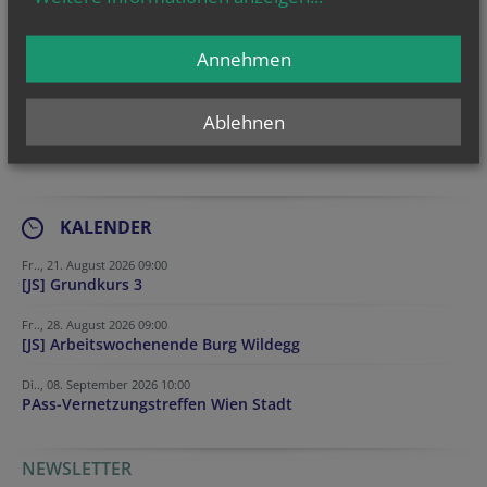
Annehmen
Ablehnen
KALENDER
Fr.., 21. August 2026 09:00
[JS] Grundkurs 3
Fr.., 28. August 2026 09:00
[JS] Arbeitswochenende Burg Wildegg
Di.., 08. September 2026 10:00
PAss-Vernetzungstreffen Wien Stadt
NEWSLETTER
Company website
Fax
Website
Company website
Tracking ID