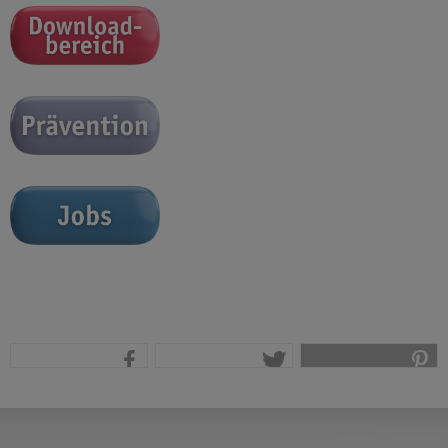
teilen
tweet
pin it