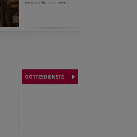
www.erzdioezese-wien.a...
GOTTESDIENSTE