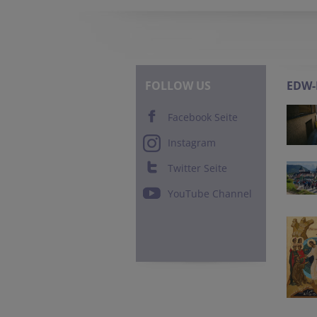
FOLLOW US
EDW
Facebook Seite
Instagram
Twitter Seite
YouTube Channel