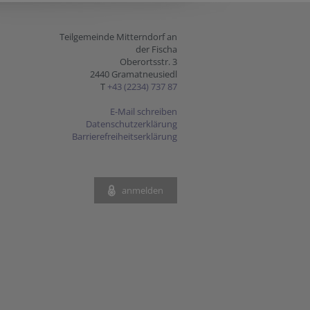
Teilgemeinde Mitterndorf an
der Fischa
Oberortsstr. 3
2440 Gramatneusiedl
T
+43 (2234) 737 87
E-Mail schreiben
Datenschutzerklärung
Barrierefreiheitserklärung
anmelden