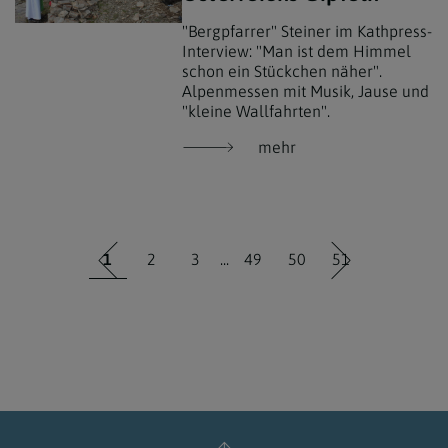
"Bergpfarrer" Steiner im Kathpress-
Interview: "Man ist dem Himmel
schon ein Stückchen näher".
Alpenmessen mit Musik, Jause und
"kleine Wallfahrten".
mehr
1
2
3
...
49
50
51