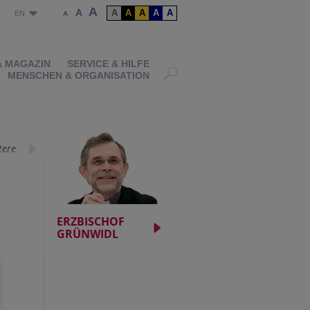
A
A
A
A
A
A
A
P
EN
A
& MAGAZIN
SERVICE & HILFE
MENSCHEN & ORGANISATION
tere
ERZBISCHOF
GRÜNWIDL