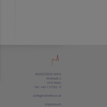
ERZDIÖZESE WIEN
Wollzeile 2
1010 Wien
Tel.: +43 1 51552 - 0
anliegen@edw.or.at
Impressum