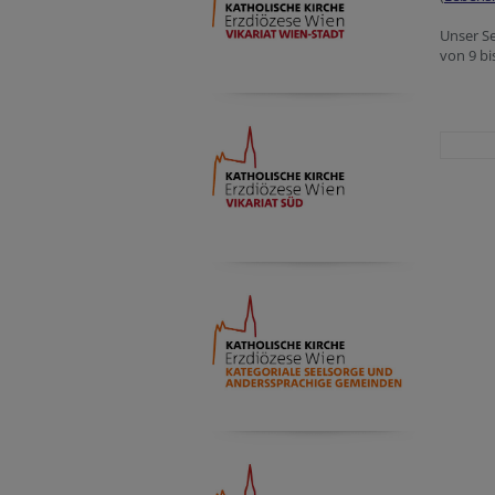
Unser Se
von 9 bi