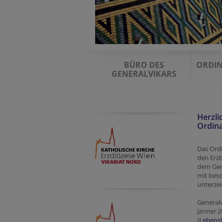
BÜRO DES
ORDIN
GENERALVIKARS
Herzli
Ordina
Das Ordi
den Erzb
dem Gene
mit bes
unterze
Generalv
Jänner 2
(
Lebensl