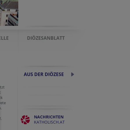
LLE
DIÖZESANBLATT
AUS DER DIÖZESE
tzt
t
ck
rete
.
NACHRICHTEN
2.
KATHOLISCH.AT