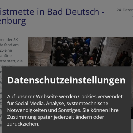
istmette in Bad Deutsch -
24. Deze
enburg
en der SK-
e fand am
25 eine
schöne
tte statt, die
hbischof
us der
Datenschutzeinstellungen
 geleitet
Diakon Paul
 und seine
bereiteten eine
Auf unserer Webseite werden Cookies verwendet
zene zum
für Social Media, Analyse, systemtechnische
Der gute Hirte
ren“ vor. An
Notwendigkeiten und Sonstiges. Sie können Ihre
igen Messe
Zustimmung später jederzeit ändern oder
über 160
zurückziehen.
 teil. Gott sei