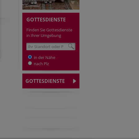
Slowakisc...
GOTTESDIENSTE
Finden Sie Gottesdienste
in Ihrer Umgebung
in der Nähe
nach Plz
GOTTESDIENSTE