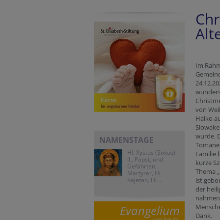
Chr
Alt
Im Rahm
Gemeind
24.12.20
wunder
Christme
von Wei
Halko a
Slowakei
wurde. 
NAMENSTAGE
Tomanek
Hl. Xystus (Sixtus)
Familie 
II., Papst, und
kurze S
Gefährten;
Thema „
Märtyrer, Hl.
Kajetan, Hl....
ist gebo
der heil
nahmen 
Evangelium
Menschen
Dank.
von heute