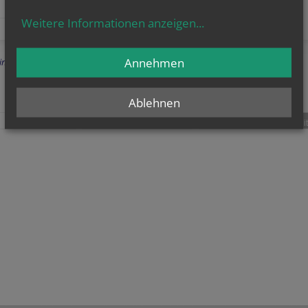
Weitere Informationen anzeigen
...
Annehmen
Einträge anzeigen
Ablehnen
teilen
tweet
pin it