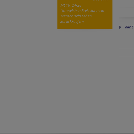
Mt 16, 24-28
Um welchen Preis kann ein
Mensch sein Leben
zurückkaufen?
alle 