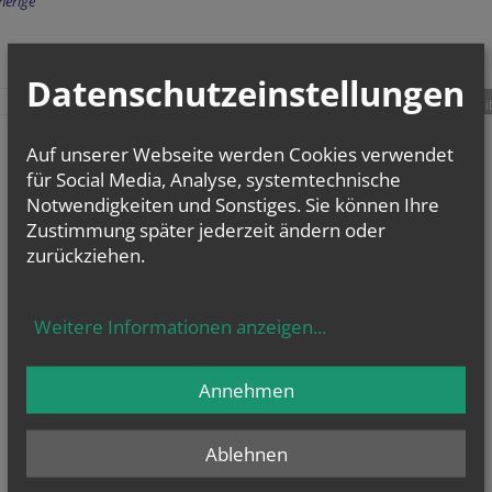
herige
Datenschutzeinstellungen
teilen
tweet
pin it
Auf unserer Webseite werden Cookies verwendet
für Social Media, Analyse, systemtechnische
Notwendigkeiten und Sonstiges. Sie können Ihre
Zustimmung später jederzeit ändern oder
zurückziehen.
Weitere Informationen anzeigen
...
Annehmen
Ablehnen