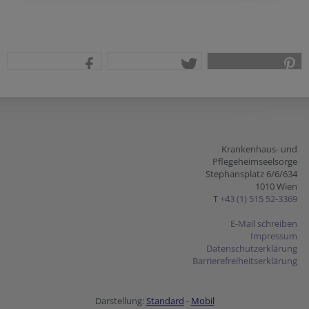
teilen
tweet
pin it
Krankenhaus- und
Pflegeheimseelsorge
Stephansplatz 6/6/634
1010 Wien
T
+43 (1) 515 52-3369
E-Mail schreiben
Impressum
Datenschutzerklärung
Barrierefreiheitserklärung
Darstellung:
Standard
-
Mobil