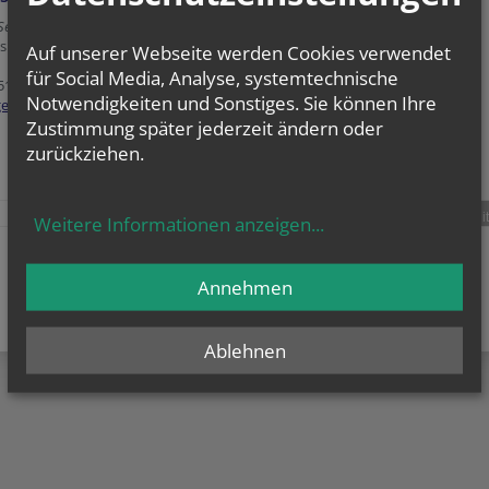
Sekretariat
latz 6 / Stg. 1 / 5. Stock / 512
Auf unserer Webseite werden Cookies verwendet
für Social Media, Analyse, systemtechnische
 515 52 3610
Notwendigkeiten und Sonstiges. Sie können Ihre
ger@edw.or.at
Zustimmung später jederzeit ändern oder
zurückziehen.
teilen
tweet
pin it
Weitere Informationen anzeigen
...
Annehmen
Ablehnen