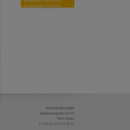
verwandelt; sein Gesicht
leuchtete wie die Sonne
Wirtschaftsstelle
Stephansplatz 6/1/5
1010 Wien
T
+43 (1) 515 52-3610