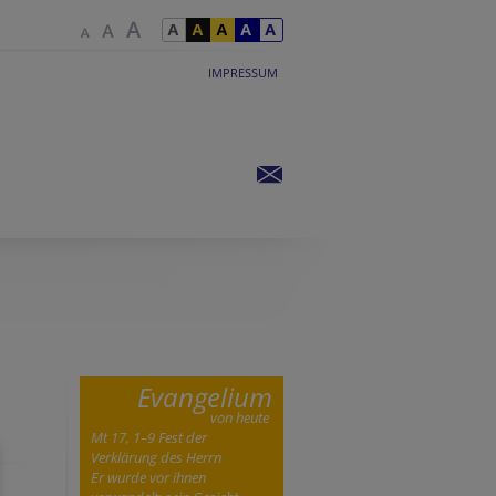
IMPRESSUM
Evangelium
von heute
Mt 17, 1–9 Fest der
Verklärung des Herrn
Er wurde vor ihnen