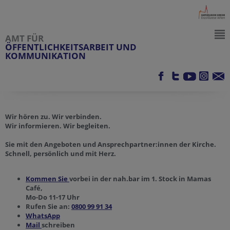
AMT FÜR
ÖFFENTLICHKEITSARBEIT UND
KOMMUNIKATION
Wir hören zu. Wir verbinden.
Wir informieren. Wir begleiten.
Sie mit den Angeboten und Ansprechpartner:innen der Kirche.
Schnell, persönlich und mit Herz.
Kommen Sie
vorbei in der nah.bar im 1. Stock in Mamas
Café,
Mo-Do 11-17 Uhr
Rufen Sie an:
0800 99 91 34
WhatsApp
Mail
schreiben