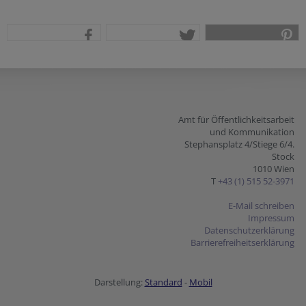
teilen
tweet
pin it
Amt für Öffentlichkeitsarbeit
und Kommunikation
Stephansplatz 4/Stiege 6/4.
Stock
1010 Wien
T
+43 (1) 515 52-3971
E-Mail schreiben
Impressum
Datenschutzerklärung
Barrierefreiheitserklärung
Darstellung:
Standard
-
Mobil