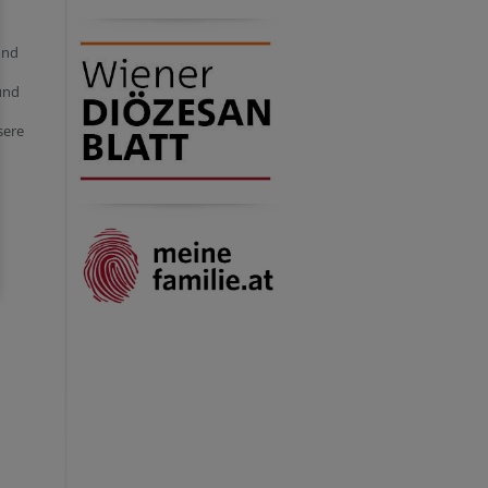
und
 und
sere