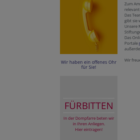
Zum Amt 
relevan
Das Tea
gibt sie
Unsere M
Stiftung
Das Onl
Portale
außerde
Wir freu
Wir haben ein offenes Ohr
für Sie!
FÜRBITTEN
In der Dompfarre beten wir
in Ihren Anliegen.
Hier eintragen!