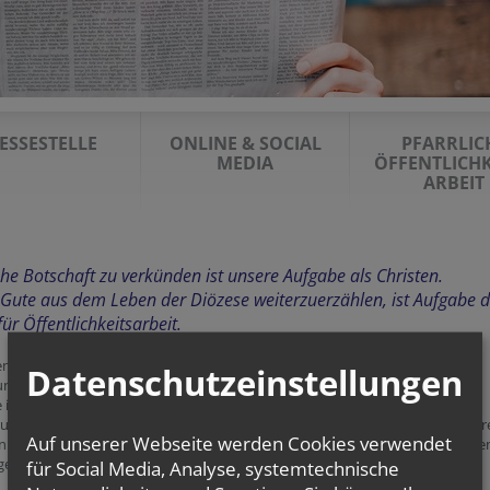
ESSESTELLE
ONLINE & SOCIAL
PFARRLIC
MEDIA
ÖFFENTLICHK
ARBEIT
he Botschaft zu verkünden ist unsere Aufgabe als Christen.
 Gute aus dem Leben der Diözese weiterzuerzählen, ist Aufgabe 
ür Öffentlichkeitsarbeit.
en mit, nach außen zu tragen, was in den über 600 Pfarren und kirchlichen
Datenschutzeinstellungen
ungen der Erzdiözese Wien passiert. In Text, Bild und Videoform geben wir
e in unsere Diözese, berichten über Neuigkeiten und liefern
undinformationen zu aktuellen Themen. Wir unterstützen die Pfarren in ihr
Auf unserer Webseite werden Cookies verwendet
kation nach außen und haben ein offenes Ohr für alle, die ihre Anregunge
gen weitergeben möchten.
für Social Media, Analyse, systemtechnische