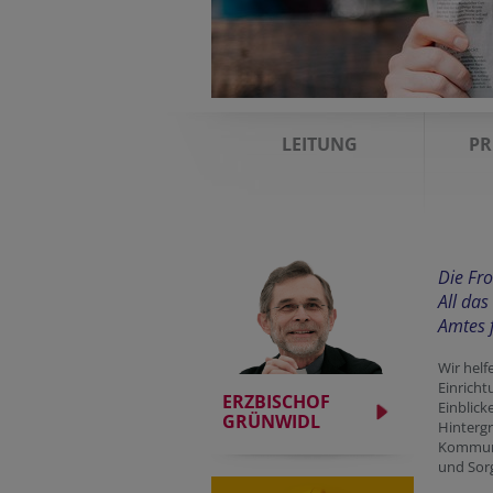
LEITUNG
PR
Die Fro
All das
Amtes f
Wir helf
Einricht
ERZBISCHOF
Einblick
GRÜNWIDL
Hintergr
Kommuni
und Sor