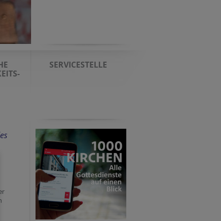
HE
SERVICESTELLE
EITS-
des
er
n