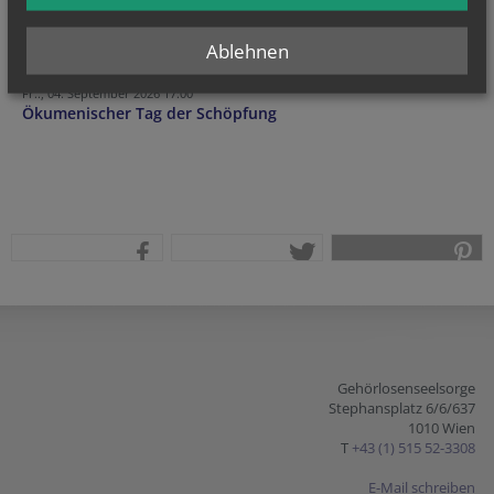
So.., 30. August 2026 15:00
Ablehnen
Messe
Fr.., 04. September 2026 17:00
Ökumenischer Tag der Schöpfung
teilen
tweet
pin it
Gehörlosenseelsorge
Stephansplatz 6/6/637
1010 Wien
T
+43 (1) 515 52-3308
E-Mail schreiben