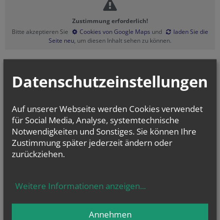
Zustimmung erforderlich!
Bitte akzeptieren Sie
Cookies von Google Maps
und
laden Sie die
Seite neu
, um diesen Inhalt sehen zu können.
Datenschutzeinstellungen
vorherige
Auf unserer Webseite werden Cookies verwendet
für Social Media, Analyse, systemtechnische
Notwendigkeiten und Sonstiges. Sie können Ihre
Zustimmung später jederzeit ändern oder
zurückziehen.
Weitere Informationen anzeigen
...
Sa.., 15. August 2026 14:30
Annehmen
Gehörlosentreffen und Messe, Gehörlosenkapelle...