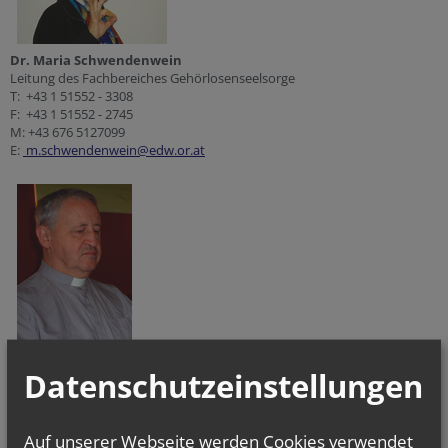
Dr. Maria Schwendenwein
Leitung des Fachbereiches Gehörlosenseelsorge
T: +43 1 51552 - 3308
F: +43 1 51552 - 2745
M: +43 676 5127099
E:
m.schwendenwein@edw.or.at
Datenschutzeinstellungen
KR, P. Alfred Zainzinger OSST
Gehörlosenseelsorger
Auf unserer Webseite werden Cookies verwendet