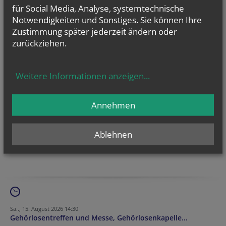
T: +43 1 51552 - 3308
für Social Media, Analyse, systemtechnische
E:
gehoerlosenseelsorge@edw.or.a
t
Notwendigkeiten und Sonstiges. Sie können Ihre
Zustimmung später jederzeit ändern oder
zurückziehen.
Weitere Informationen anzeigen
...
www.kategoriale-seeslorge.at
Annehmen
mehr
Ablehnen
Sa.., 15. August 2026 14:30
Gehörlosentreffen und Messe, Gehörlosenkapelle...