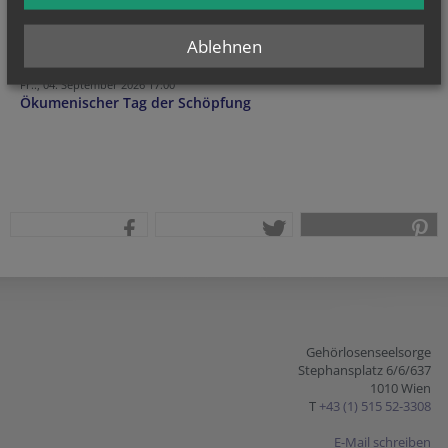
So.., 30. August 2026 15:00
Ablehnen
Messe
Fr.., 04. September 2026 17:00
Ökumenischer Tag der Schöpfung
teilen
tweet
pin it
Gehörlosenseelsorge
Stephansplatz 6/6/637
1010 Wien
T
+43 (1) 515 52-3308
E-Mail schreiben