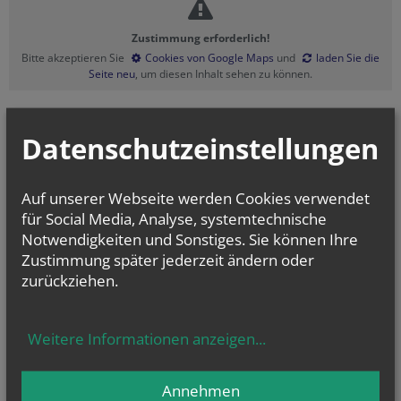
Zustimmung erforderlich!
Bitte akzeptieren Sie
Cookies von Google Maps
und
laden Sie die
Seite neu
, um diesen Inhalt sehen zu können.
Datenschutzeinstellungen
vorherige
Auf unserer Webseite werden Cookies verwendet
für Social Media, Analyse, systemtechnische
Notwendigkeiten und Sonstiges. Sie können Ihre
Zustimmung später jederzeit ändern oder
zurückziehen.
Weitere Informationen anzeigen
...
Sa.., 15. August 2026 14:30
Annehmen
Gehörlosentreffen und Messe, Gehörlosenkapelle...