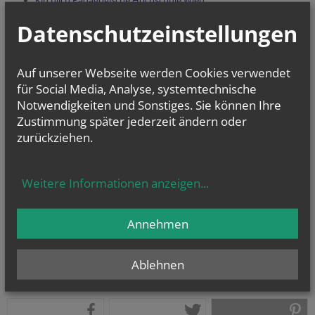
Kirchlich Pädagogische Hochschule Wien
Kirchlich Pädagogische Hochschule Niederösterreich
Datenschutzeinstellungen
Priesterseminar Wien
Schulamt der Erzdiözese Wien
Theologische Kurse
Zentrum der ED Wien für Theologiestudierende
Auf unserer Webseite werden Cookies verwendet
Berufsgemeinschaft PAss Diözese St. Pölten
für Social Media, Analyse, systemtechnische
Berufsgemeinschaft PAss Erzdiözese Wien
Notwendigkeiten und Sonstiges. Sie können Ihre
Zustimmung später jederzeit ändern oder
zurückziehen.
Weitere Informationen anzeigen
...
Annehmen
Ablehnen