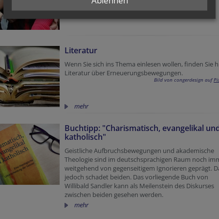
Menschen in Europa engagiert:
mehr
Literatur
Wenn Sie sich ins Thema einlesen wollen, finden Sie h
Literatur über Erneuerungsbewegungen.
Bild von congerdesign auf
Pi
mehr
Buchtipp: "Charismatisch, evangelikal un
katholisch"
Geistliche Aufbruchsbewegungen und akademische
Theologie sind im deutschsprachigen Raum noch im
weitgehend von gegenseitigem Ignorieren geprägt. D
jedoch schadet beiden. Das vorliegende Buch von
Willibald Sandler kann als Meilenstein des Diskurses
zwischen beiden gesehen werden.
mehr