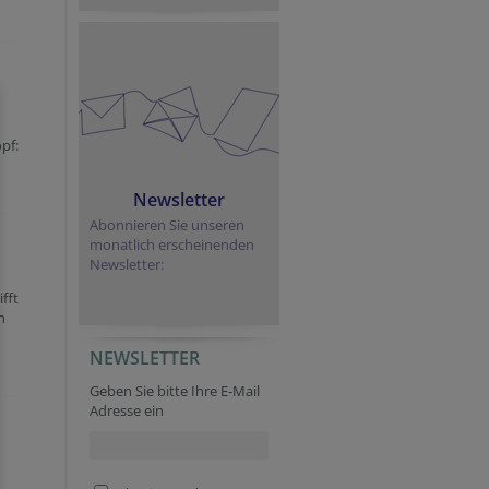
pf:
Newsletter
Abonnieren Sie unseren
monatlich erscheinenden
Newsletter:
fft
n
NEWSLETTER
Company website
Session ID
Fax
Homepage
Geben Sie bitte Ihre E-Mail
Adresse ein