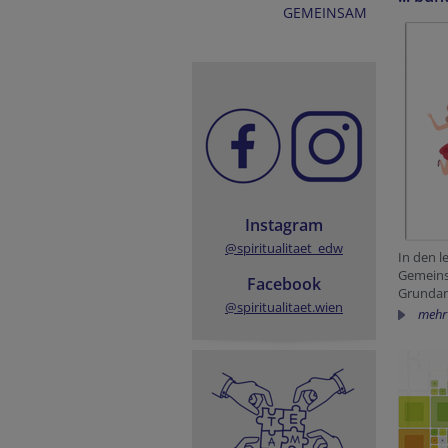
GEMEINSAM
Instagram
@spiritualitaet_edw
In den l
Gemeins
Facebook
Grundanl
@spiritualitaet.wien
mehr