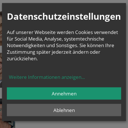
Susanne FALLY, MSc
Datenschutzeinstellungen
Stellenkoordinatorin
Psychosoziale Beraterin
Kinder- und Jugendtrauerbegleiterin
Auf unserer Webseite werden Cookies verwendet
Trauerbegleitung
Supervisorin
für Social Media, Analyse, systemtechnische
Notwendigkeiten und Sonstiges. Sie können Ihre
Zustimmung später jederzeit ändern oder
Claudia HEINISCH, LL.M.(WU)
zurückziehen.
Juristin
Weitere Informationen anzeigen
...
Annehmen
Gabriele GRUBER
Diplomsozialarbeiterin
Ablehnen