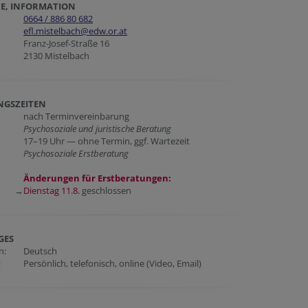
E, INFORMATION
0664 / 886 80 682
efl.mistelbach@edw.or.at
Franz-Josef-Straße 16
2130 Mistelbach
NGSZEITEN
nach Terminvereinbarung
Psychosoziale und juristische Beratung
17–19 Uhr — ohne Termin, ggf. Wartezeit
Psychosoziale Erstberatung
Änderungen für Erstberatungen:
→
Dienstag 11.8.
geschlossen
GES
en:
Deutsch
:
Persönlich, telefonisch, online (Video, Email)