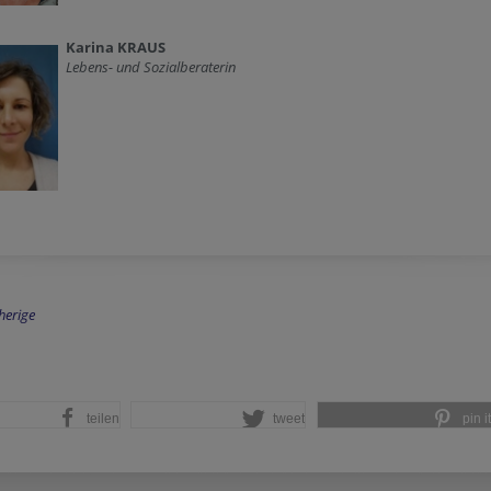
Karina KRAUS
Lebens- und Sozialberaterin
herige
teilen
tweet
pin it