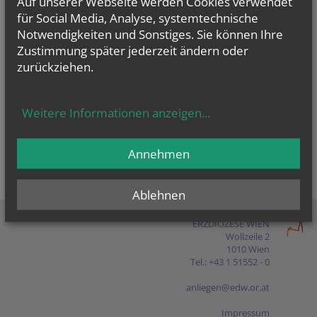
Auf unserer Webseite werden Cookies verwendet
Presse
für Social Media, Analyse, systemtechnische
Notwendigkeiten und Sonstiges. Sie können Ihre
Shop
Zustimmung später jederzeit ändern oder
zurückziehen.
EN
FR
ES
IT
PL
Weitere Informationen anzeigen
...
Annehmen
Ablehnen
ERZDIÖZESE WIEN
Wollzeile 2
1010 Wien
Tel.: +43 1 51552 - 0
anliegen@edw.or.at
Impressum