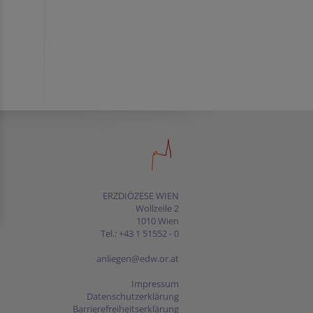
ERZDIÖZESE WIEN
Wollzeile 2
1010 Wien
Tel.: +43 1 51552 - 0
anliegen@edw.or.at
Impressum
Datenschutzerklärung
Barrierefreiheitserklärung