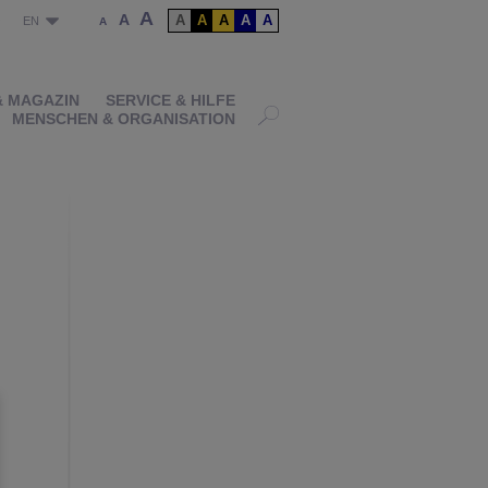
A
A
A
A
A
A
A
P
EN
A
& MAGAZIN
SERVICE & HILFE
MENSCHEN & ORGANISATION