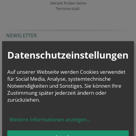
Derzeit finden keine
Termine statt.
NEWSLETTER
Geben Sie bitte Ihre E-Mail Adresse ein
Datenschutzeinstellungen
Ich stimme der
Datenverarbeitung
zu.
*
Auf unserer Webseite werden Cookies verwendet
für Social Media, Analyse, systemtechnische
Ich habe die
Informationen zum Datenschutz
gelesen.
*
Notwendigkeiten und Sonstiges. Sie können Ihre
Zustimmung später jederzeit ändern oder
zurückziehen.
Weitere Informationen anzeigen
...