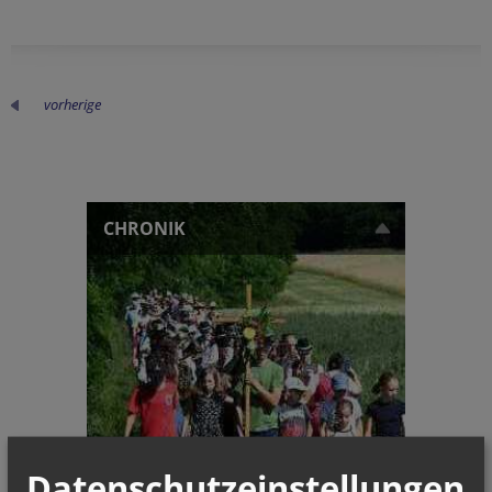
vorherige
CHRONIK
Datenschutzeinstellungen
Wallfahrt zur Bildeiche -