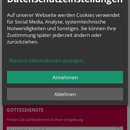
Fallbach
NAMENSTAGE
Auf unserer Webseite werden Cookies verwendet
Hl. Dominikus, Hl. Cyriakus, , Vierzehn heilige Nothelfer, Hl.
für Social Media, Analyse, systemtechnische
Hildiger, Hl....
Notwendigkeiten und Sonstiges. Sie können Ihre
Zustimmung später jederzeit ändern oder
zurückziehen.
Weitere Informationen anzeigen
...
Annehmen
Ablehnen
GOTTESDIENSTE
Finden Sie Gottesdienste in Ihrer Umgebung