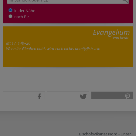
in der Nähe
nach Plz
Evangelium
von heute
Mt 17, 14b–20
Wenn ihr Glauben habt, wird euch nichts unmöglich sein
teilen
tweet
pin it
Bischofsvikariat Nord - Unter