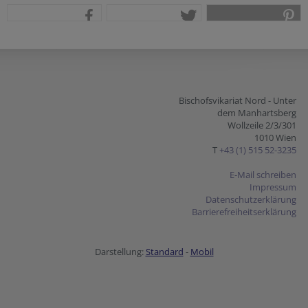
teilen
tweet
pin it
Bischofsvikariat Nord - Unter
dem Manhartsberg
Wollzeile 2/3/301
1010 Wien
T
+43 (1) 515 52-3235
E-Mail schreiben
Impressum
Datenschutzerklärung
Barrierefreiheitserklärung
Darstellung:
Standard
-
Mobil