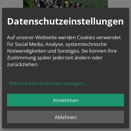
Datenschutzeinstellungen
Auf unserer Webseite werden Cookies verwendet
Wallfahrt zur Bildeiche -
für Social Media, Analyse, systemtechnische
Fallbach
Notwendigkeiten und Sonstiges. Sie können Ihre
Zustimmung später jederzeit ändern oder
NAMENSTAGE
zurückziehen.
Hl. Teresia Benedicta vom Kreuz (Edith Stein), Hl. Hathumar,
Hl. Romanus von Rom
Weitere Informationen anzeigen
...
Annehmen
Ablehnen