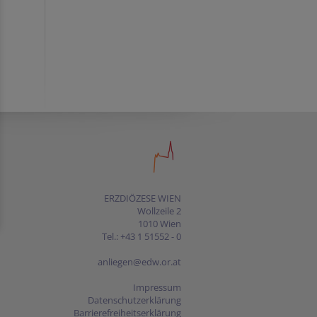
ERZDIÖZESE WIEN
Wollzeile 2
1010 Wien
Tel.: +43 1 51552 - 0
anliegen@edw.or.at
Impressum
Datenschutzerklärung
Barrierefreiheitserklärung