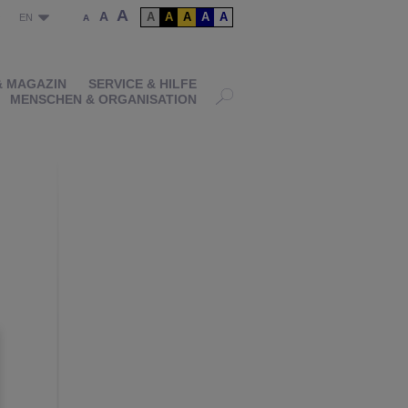
A
A
A
A
A
A
A
P
EN
A
& MAGAZIN
SERVICE & HILFE
MENSCHEN & ORGANISATION