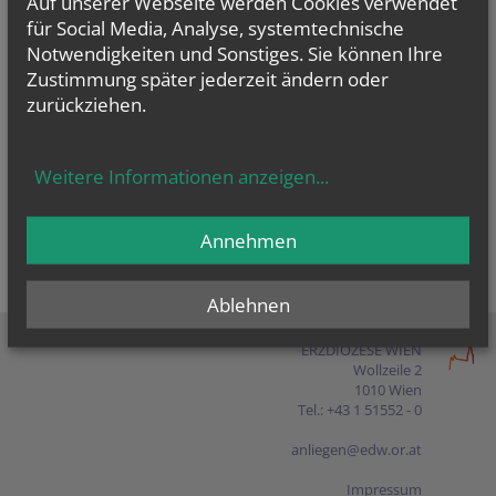
Auf unserer Webseite werden Cookies verwendet
Presse
für Social Media, Analyse, systemtechnische
Notwendigkeiten und Sonstiges. Sie können Ihre
Shop
Zustimmung später jederzeit ändern oder
zurückziehen.
EN
FR
ES
IT
PL
Weitere Informationen anzeigen
...
Annehmen
Ablehnen
ERZDIÖZESE WIEN
Wollzeile 2
1010 Wien
Tel.: +43 1 51552 - 0
anliegen@edw.or.at
Impressum