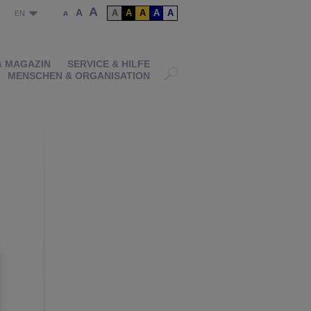
A
A
A
A
A
A
A
P
EN
A
& MAGAZIN
SERVICE & HILFE
MENSCHEN & ORGANISATION