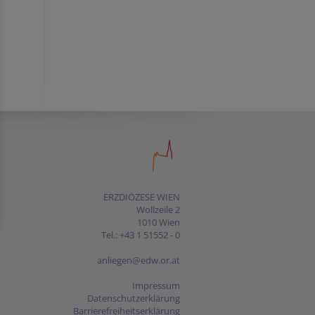
ERZDIÖZESE WIEN
Wollzeile 2
1010 Wien
Tel.: +43 1 51552 - 0
anliegen@edw.or.at
Impressum
Datenschutzerklärung
Barrierefreiheitserklärung