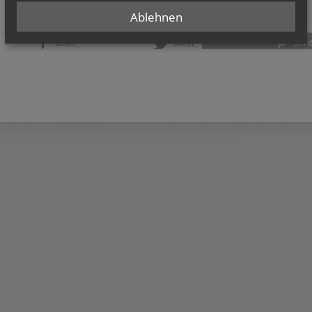
Ablehnen
teilen
tweet
pin it