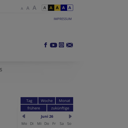
IMPRESSUM
S
Tag
Woche
Monat
frühere
zukünftige
Juni 26
Mo
Di
Mi
Do
Fr
Sa
So