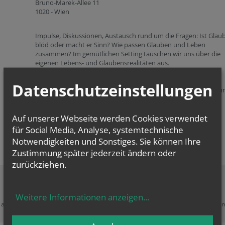
Bruno-Marek-Allee 11
1020 - Wien
Impulse, Diskussionen, Austausch rund um die Fragen: Ist Glau
blöd oder macht er Sinn? Wie passen Glauben und Leben
zusammen? Im gemütlichen Setting tauschen wir uns über die
eigenen Lebens- und Glaubensrealitäten aus.
Wir laden junge Erwachsene und Jugendliche ab 16 Jahren ein,
Datenschutzeinstellungen
Personen aus unterschiedlichen Kontexten kennen zu lernen u
gemeinsam aktuelle Themen rund um’s „Christ*in-Sein heute“
näher zu beleuchten.
Auf unserer Webseite werden Cookies verwendet
für Social Media, Analyse, systemtechnische
Notwendigkeiten und Sonstiges. Sie können Ihre
Zustimmung später jederzeit ändern oder
zurückziehen.
Zustimmung erforderlich!
Weitere Informationen anzeigen
...
e akzeptieren Sie
Cookies von Google Maps
und
laden Sie die Seite neu
, u
diesen Inhalt sehen zu können.