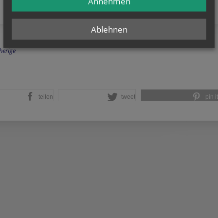
Annehmen
Ablehnen
herige
teilen
tweet
pin it