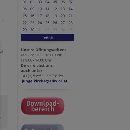
01
02
03
04
05
06
07
08
09
10
11
12
13
14
15
16
17
18
19
20
21
be
22
23
24
25
26
27
28
29
30
01
02
03
04
05
heute
Unsere Öffnungszeiten:
nd
Mo - Do 9.00 - 16.00 Uhr
Fr 9.00 - 14.00 Uhr
Du erreichst uns
auch unter
+43 (1) 51552 - 3393 oder
junge.kirche@edw.or.at
m