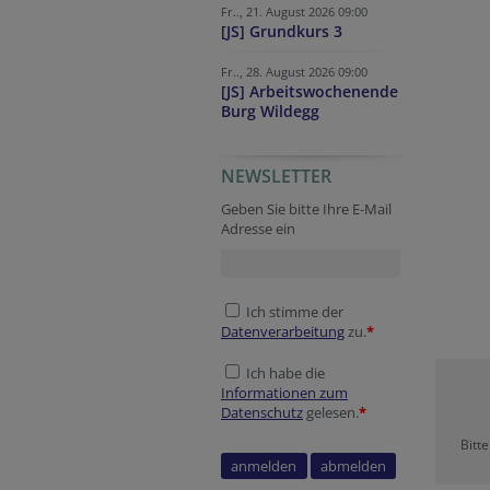
Fr.., 21. August 2026 09:00
[JS] Grundkurs 3
Fr.., 28. August 2026 09:00
[JS] Arbeitswochenende
Burg Wildegg
NEWSLETTER
Secondary phone
Website
Verification code
Secondary phone
URL
Homepage
Geben Sie bitte Ihre E-Mail
Adresse ein
Ich stimme der
Datenverarbeitung
zu.
*
Ich habe die
Informationen zum
Datenschutz
gelesen.
*
Bitt