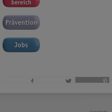
teilen
tweet
pin it
Junge Kirche