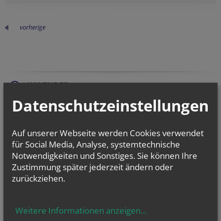
vorherige
KALENDER
Datenschutzeinstellungen
Sa.., 08. August 2026 09:00
[JS] Grundkurs 2
Fr.., 21. August 2026 09:00
Auf unserer Webseite werden Cookies verwendet
[JS] Grundkurs 3
für Social Media, Analyse, systemtechnische
Notwendigkeiten und Sonstiges. Sie können Ihre
Fr.., 28. August 2026 09:00
[JS] Arbeitswochenende Burg Wildegg
Zustimmung später jederzeit ändern oder
zurückziehen.
NEWSLETTER
Weitere Informationen anzeigen
...
Geben Sie bitte Ihre E-Mail Adresse ein