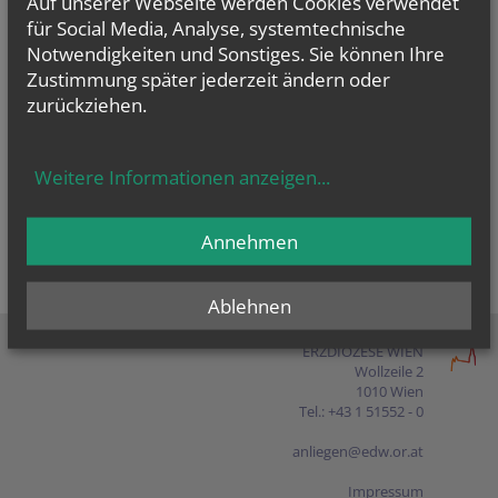
Auf unserer Webseite werden Cookies verwendet
Presse
für Social Media, Analyse, systemtechnische
Notwendigkeiten und Sonstiges. Sie können Ihre
Shop
Zustimmung später jederzeit ändern oder
zurückziehen.
EN
FR
ES
IT
PL
Weitere Informationen anzeigen
...
Annehmen
Ablehnen
ERZDIÖZESE WIEN
Wollzeile 2
1010 Wien
Tel.: +43 1 51552 - 0
anliegen@edw.or.at
Impressum