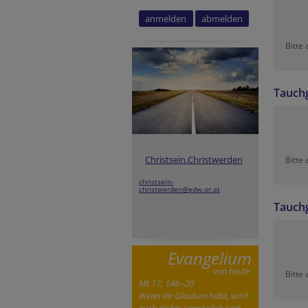
Secondary phone
Tracking ID
Security token
Bitte
Tauch
Christsein.Christwerden
Bitte
christsein-
christwerden@edw.or.at
Tauch
Evangelium
von heute
Bitte
Mt 17, 14b–20
Wenn ihr Glauben habt, wird