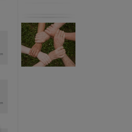
en
en