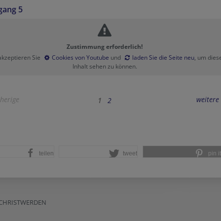
gang 5
Zustimmung erforderlich!
 akzeptieren Sie
Cookies von Youtube
und
laden Sie die Seite neu
, um dies
Inhalt sehen zu können.
herige
weitere
1
2
teilen
tweet
pin it
.CHRISTWERDEN