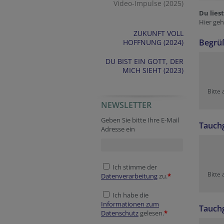
Video-Impulse (2025)
Du lies
Hier geh
ZUKUNFT VOLL
Begrü
HOFFNUNG (2024)
DU BIST EIN GOTT, DER
MICH SIEHT (2023)
Bitte
NEWSLETTER
Tracking ID
Reference
URL
Geben Sie bitte Ihre E-Mail
Tauch
Adresse ein
Ich stimme der
Bitte
Datenverarbeitung
zu.
*
Ich habe die
Informationen zum
Tauch
Datenschutz
gelesen.
*