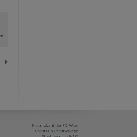
en
Pastoralamt der ED. Wien
Christsein.Christwerden
Stephansplatz 6/1/5