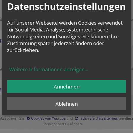
Datenschutzeinstellungen
Zustimmung erforderlich!
 akzeptieren Sie
Cookies von Youtube
und
laden Sie die Seite neu
, um dies
Auf unserer Webseite werden Cookies verwendet
Inhalt sehen zu können.
für Social Media, Analyse, systemtechnische
Notwendigkeiten und Sonstiges. Sie können Ihre
gang 3
Zustimmung später jederzeit ändern oder
zurückziehen.
Zustimmung erforderlich!
Weitere Informationen anzeigen
...
 akzeptieren Sie
Cookies von Youtube
und
laden Sie die Seite neu
, um dies
Inhalt sehen zu können.
Annehmen
gang 4
Ablehnen
Zustimmung erforderlich!
 akzeptieren Sie
Cookies von Youtube
und
laden Sie die Seite neu
, um dies
Inhalt sehen zu können.