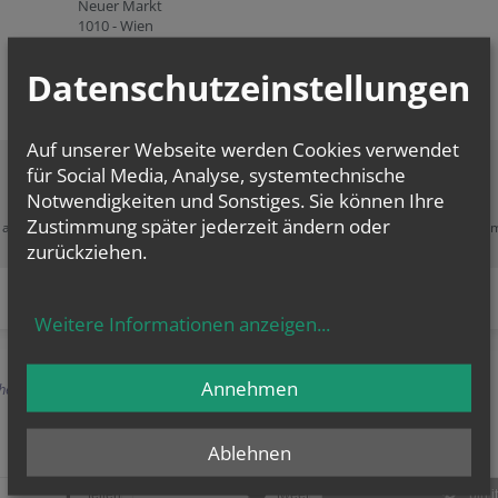
Neuer Markt
1010 - Wien
Datenschutzeinstellungen
Auf unserer Webseite werden Cookies verwendet
für Social Media, Analyse, systemtechnische
Notwendigkeiten und Sonstiges. Sie können Ihre
Zustimmung erforderlich!
Zustimmung später jederzeit ändern oder
e akzeptieren Sie
Cookies von Google Maps
und
laden Sie die Seite neu
, u
diesen Inhalt sehen zu können.
zurückziehen.
Weitere Informationen anzeigen
...
Annehmen
herige
Ablehnen
teilen
tweet
pin it