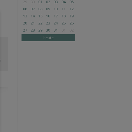
29
30
01
02
03
04
05
06
07
08
09
10
11
12
13
14
15
16
17
18
19
20
21
22
23
24
25
26
27
28
29
30
31
01
02
heute
m