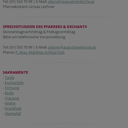
Tel: (01) 533 70 99 | E-Mail:
pfarre@augustinerkirche.at
Pfarrsekretärin Ursula Lechner
SPRECHSTUNDEN DES PFARRERS & DECHANTS
Donnerstagnachmittag & Freitagvormittag
Bitte um telefonische Voranmeldung
Tel: (01) 533 70 99 | E-Mail:
pfarrer@augustinerkirche.at
Pfarrer
P. Mag. Matthias Schlögl OSA
SAKRAMENTE
-
Taufe
-
Eucharistie
-
Firmung
-
Buße
-
Trauung
-
Weihe
-
Krankheit
-
Sterbefall