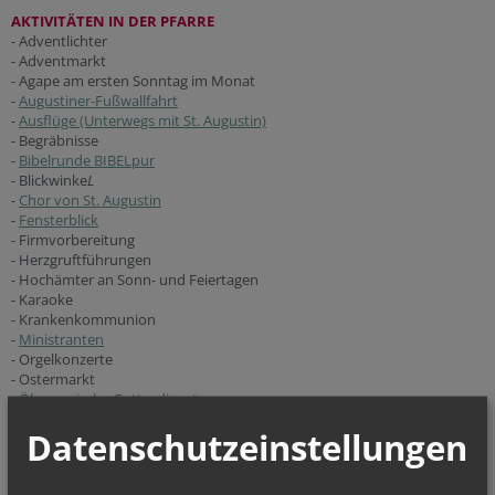
AKTIVITÄTEN IN DER PFARRE
- Adventlichter
- Adventmarkt
- Agape am ersten Sonntag im Monat
-
Augustiner-Fußwallfahrt
-
Ausflüge (Unterwegs mit St. Augustin)
- Begräbnisse
-
Bibelrunde BIBELpur
- Blickwinke
L
-
Chor von St. Augustin
-
Fensterblick
- Firmvorbereitung
- Herzgruftführungen
- Hochämter an Sonn- und Feiertagen
- Karaoke
- Krankenkommunion
-
Ministranten
- Orgelkonzerte
- Ostermarkt
-
Ökumenische Gottesdienste
-
Seniorennachmittage
Datenschutzeinstellungen
- Taufen
- Trauungen