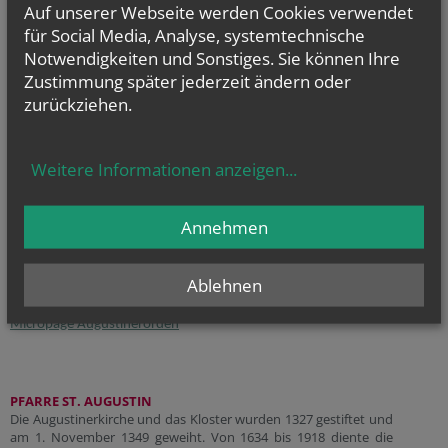
Auf unserer Webseite werden Cookies verwendet
für Social Media, Analyse, systemtechnische
INFORMATIONEN & KONTAKTINFOS
Notwendigkeiten und Sonstiges. Sie können Ihre
Wochenkalender der Augustinerkirche
Kirchenmusikprogramm
Zustimmung später jederzeit ändern oder
zurückziehen.
www.augustinerkirche.at
www.augustinerkirche.wien
www.facebook.com/augustinerkirche
Weitere Informationen anzeigen
...
www.instagram.com/augustinerkirche
www.hochamt.at
Annehmen
www.hochamt.wien
www.kirchenmusik.wien
Ablehnen
www.augustiner.at
www.augustiner-werden.at
Micropage Augustinerorden
PFARRE ST. AUGUSTIN
Die Augustinerkirche und das Kloster wurden 1327 gestiftet und
am 1. November 1349 geweiht. Von 1634 bis 1918 diente die