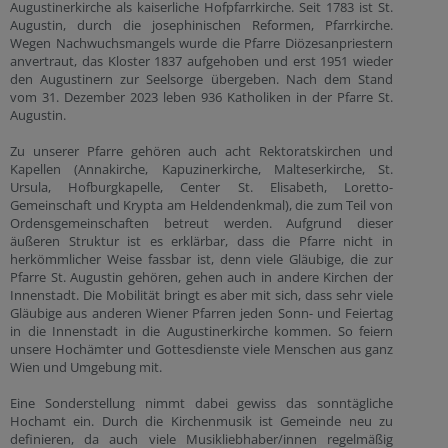
Augustinerkirche als kaiserliche Hofpfarrkirche. Seit 1783 ist St.
Augustin, durch die josephinischen Reformen, Pfarrkirche.
Wegen Nachwuchsmangels wurde die Pfarre Diözesanpriestern
anvertraut, das Kloster 1837 aufgehoben und erst 1951 wieder
den Augustinern zur Seelsorge übergeben. Nach dem Stand
vom 31. Dezember 2023 leben 936 Katholiken in der Pfarre St.
Augustin.
Zu unserer Pfarre gehören auch acht Rektoratskirchen und
Kapellen (Annakirche, Kapuzinerkirche, Malteserkirche, St.
Ursula, Hofburgkapelle, Center St. Elisabeth, Loretto-
Gemeinschaft und Krypta am Heldendenkmal), die zum Teil von
Ordensgemeinschaften betreut werden. Aufgrund dieser
äußeren Struktur ist es erklärbar, dass die Pfarre nicht in
herkömmlicher Weise fassbar ist, denn viele Gläubige, die zur
Pfarre St. Augustin gehören, gehen auch in andere Kirchen der
Innenstadt. Die Mobilität bringt es aber mit sich, dass sehr viele
Gläubige aus anderen Wiener Pfarren jeden Sonn- und Feiertag
in die Innenstadt in die Augustinerkirche kommen. So feiern
unsere Hochämter und Gottesdienste viele Menschen aus ganz
Wien und Umgebung mit.
Eine Sonderstellung nimmt dabei gewiss das sonntägliche
Hochamt ein. Durch die Kirchenmusik ist Gemeinde neu zu
definieren, da auch viele Musikliebhaber/innen regelmäßig