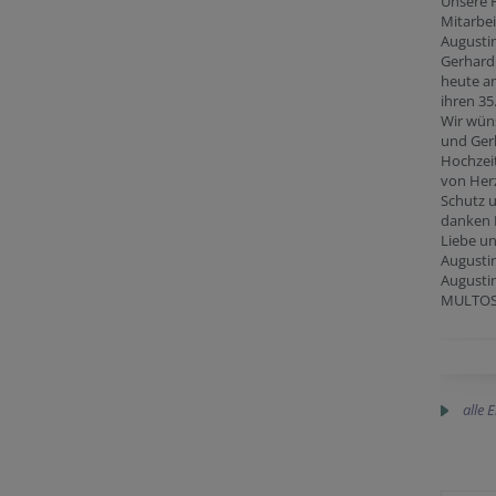
Unsere 
Mitarbeit
Augustin
Gerhard 
heute am
ihren 35
Wir wüns
und Ger
Hochzei
von Her
Schutz 
danken I
Liebe un
Augusti
Augusti
MULTOS
alle 