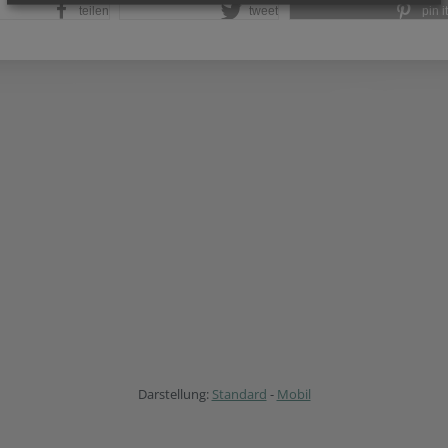
teilen
tweet
pin it
Darstellung:
Standard
-
Mobil