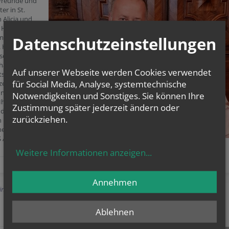
Freunde und
er in St.
 Alicia und
Holitz feiern
 19. Juli 2020
Datenschutzeinstellungen
. Hochzeitstag!
chen Alicia
hard zu ihrem
Auf unserer Webseite werden Cookies verwendet
tsjubiläum
für Social Media, Analyse, systemtechnische
zen Gottes
und Segen und
Notwendigkeiten und Sonstiges. Sie können Ihre
hnen für ihre
Zustimmung später jederzeit ändern oder
d Treue zu St.
zurückziehen.
n und uns
nern! AD
 ANNOS!
Weitere Informationen anzeigen
...
Annehmen
Einträge anzeigen
Ablehnen