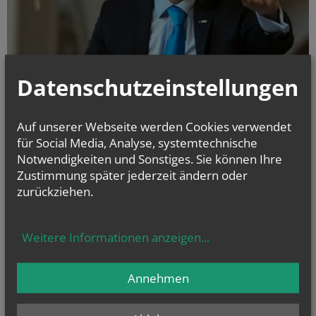
Datenschutzeinstellungen
Auf unserer Webseite werden Cookies verwendet
für Social Media, Analyse, systemtechnische
Heute feiert Gottfried Fragner, der seit 2012 in der Kirchenmusik von St.
Notwendigkeiten und Sonstiges. Sie können Ihre
Augustin als Dirigent und Substitut tätig ist, seinen 50. Geburtstag. Wir
gratulieren Gottfried zu seinem runden Geburtstag, wünschen ihm
Zustimmung später jederzeit ändern oder
Gesundheit und Gottes Segen in dieser herausfordernden Zeit und
zurückziehen.
danken ihm für seinen treuen Dienst!
Weitere Informationen anzeigen
...
alle Einträge anzeigen
Annehmen