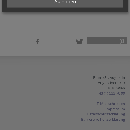
Ablehnen
teilen
tweet
pin it
Pfarre St. Augustin
Augustinerstr. 3
1010 Wien
T
+43 (1) 533 70 99
E-Mail schreiben
Impressum
Datenschutzerklärung
Barrierefreiheitserklärung